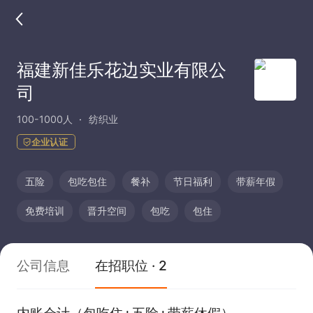
福建新佳乐花边实业有限公
司
100-1000人
纺织业
企业认证
五险
包吃包住
餐补
节日福利
带薪年假
免费培训
晋升空间
包吃
包住
公司信息
在招职位 · 2
内账会计（包吃住+五险+带薪休假）