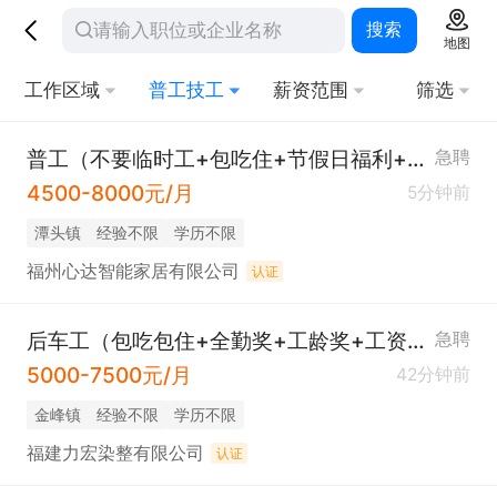
搜索
地图
工作区域
普工技工
薪资范围
筛选
普工（不要临时工+包吃住+节假日福利+返厂红包+工龄奖）
急聘
4500-8000元/月
5分钟前
​潭头镇
经验不限
学历不限
福州心达智能家居有限公司
认证
后车工（包吃包住+全勤奖+工龄奖+工资准时+有月休）
急聘
5000-7500元/月
42分钟前
​金峰镇
经验不限
学历不限
福建力宏染整有限公司
认证