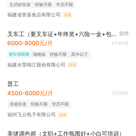
​文武砂街道
经验不限
学历不限
福建省誉嘉食品有限公司
认证
叉车工（要叉车证+年终奖+六险一金+包住+餐补）
急聘
6000-8000元/月
4小时前
实地核验
​湖南镇
经验不限
高中以下
福建永荣锦江股份有限公司
认证
普工
4500-6000元/月
3分钟前
​漳港街道
经验不限
学历不限
福州飞云电子有限公司
认证
美缝调色师（文职+工作氛围好+小白可培训）