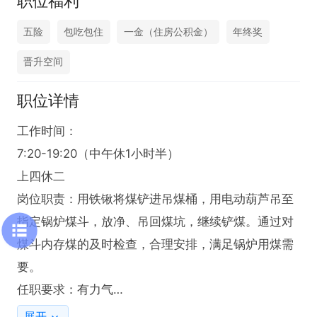
职位福利
五险
包吃包住
一金（住房公积金）
年终奖
晋升空间
职位详情
工作时间：

7:20-19:20（中午休1小时半）

上四休二

岗位职责：用铁锹将煤铲进吊煤桶，用电动葫芦吊至
指定锅炉煤斗，放净、吊回煤坑，继续铲煤。通过对
煤斗内存煤的及时检查，合理安排，满足锅炉用煤需
要。

任职要求：有力气

投递后请直接拨打电话~
展开