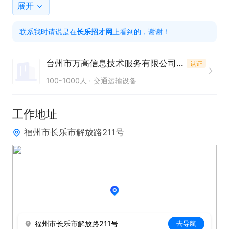
骑手综合工资7K-15K。

展开
工作内容:

联系我时请说是在
长乐招才网
上看到的，谢谢！
系统智能派单，新入职日均40-80单，到商家取餐
点，将餐点准时送至客户订单地址，配送距离3km以
台州市万高信息技术服务有限公司（美团）
认证
内。要求:

100-1000人
交通运输设备
①自备电动车，如果个人没有电动车，公司可安排租
车;租金可先用后付。入职当天即可上班。

工作地址
②身体健康，可以办理健康证，无案底记录。
福州市长乐市解放路211号
福州市长乐市解放路211号
去导航