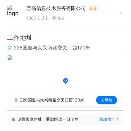
点，将餐点准时送至客户订单地址，配送距离3km以
万高信息技术服务有限公司
认证
内。

1000人以上
物流业
要求：

①自备电动车，如果个人没有电动车，公司可安排租
工作地址
车；租金可先用后付。入职当天即可上班。

228国道与大兴南路交叉口西120米
②身体健康，可以办理健康证，无案底记录。
228国道与大兴南路交叉口西120米
去导航
设置家庭住址，通勤距离一目了然
添加住址