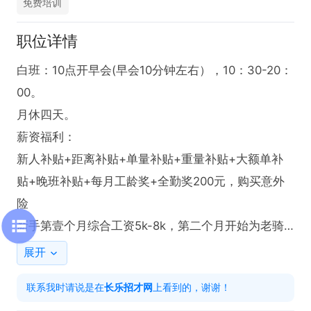
免费培训
职位详情
白班：10点开早会(早会10分钟左右），10：30-20：
00。

月休四天。

薪资福利：

新人补贴+距离补贴+单量补贴+重量补贴+大额单补
贴+晚班补贴+每月工龄奖+全勤奖200元，购买意外
险

新手第壹个月综合工资5k-8k，第二个月开始为老骑
手综合工资7K-15K

展开
工作内容：

联系我时请说是在
长乐招才网
上看到的，谢谢！
系统智能派单，新入职日均40-60单，到商家取餐