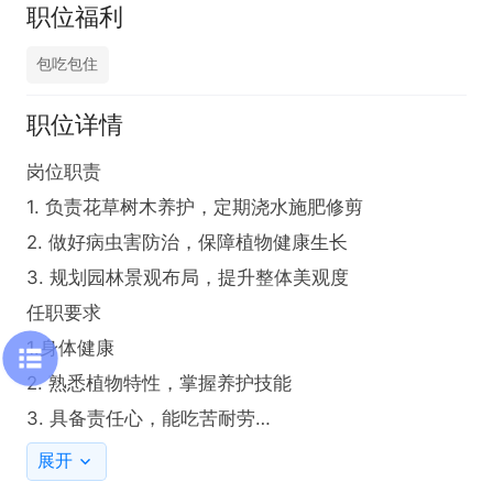
职位福利
包吃包住
职位详情
岗位职责

1. 负责花草树木养护，定期浇水施肥修剪

2. 做好病虫害防治，保障植物健康生长

3. 规划园林景观布局，提升整体美观度

任职要求

1.身体健康

2. 熟悉植物特性，掌握养护技能

3. 具备责任心，能吃苦耐劳

4. 有绿植养护经验者优先

展开
工作时间
