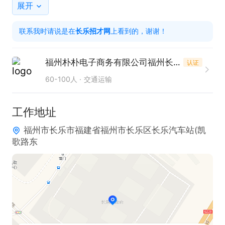
【上班地址】

展开
福州长乐首占及市区地铁直达！

联系我时请说是在
长乐招才网
上看到的，谢谢！
【任职资格】

1、有配送经验优先考虑，无经验可培训；

福州朴朴电子商务有限公司福州长乐区首占分店
认证
2、可以按时段配送，也可以长期，4-12小时都可
60-100人
交通运输
以，有空间晋升；寒暑假学生年满18周岁也可以配
送！
工作地址
福州市长乐市福建省福州市长乐区长乐汽车站(凯
歌路东