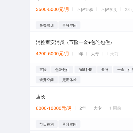
3500-5000元/月
不限经验
不限学历
23
免费培训
晋升空间
消控室安消员（五险一金+包吃包住）
4200-5000元/月
1年
大专
1 天前
五险
包吃包住
加班补助
餐补
一金（住
晋升空间
定期体检
店长
6000-10000元/月
2年
大专
1 周前
节日福利
晋升空间