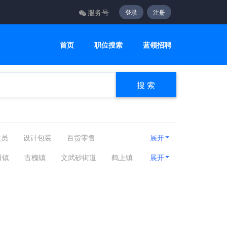
服务号
登录
注册
首页
职位搜索
蓝领招聘
搜 索
文员
设计包装
百货零售
展开
顾问
电子通讯
医疗美容
田镇
​古槐镇
​文武砂街道
​鹤上镇
展开