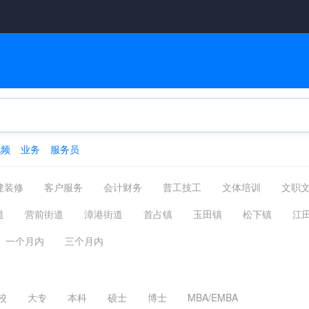
视频
业务
服务员
建装修
客户服务
会计财务
普工技工
文体培训
文职
管理运营
物流贸易
后勤
网络硬件
机械仪表
咨询
道
​营前街道
​漳港街道
​首占镇
​玉田镇
​松下镇
​江
摄影影视
能源环保
编辑发行
其他分类
镇
​潭头镇
​罗联乡
猴屿乡
青口/尚干/祥谦
一个月内
三个月内
校
大专
本科
硕士
博士
MBA/EMBA