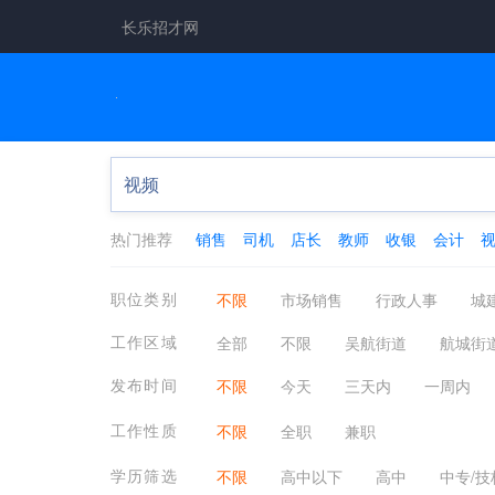
长乐招才网
热门推荐
销售
司机
店长
教师
收银
会计
职位类别
不限
市场销售
行政人事
城
工厂工业
餐饮休闲
金融保险
工作区域
全部
不限
吴航街道
​航城街
翻译法律
轻工工艺
化工制药
​湖南镇
​金峰镇
​文岭镇
​梅花
发布时间
不限
今天
三天内
一周内
工作性质
不限
全职
兼职
学历筛选
不限
高中以下
高中
中专/技