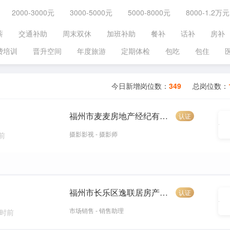
2000-3000元
3000-5000元
5000-8000元
8000-1.2万元
薪
交通补助
周末双休
加班补助
餐补
话补
房补
费培训
晋升空间
年度旅游
定期体检
包吃
包住
今日新增岗位数：
349
总岗位数：
福州市麦麦房地产经纪有限公司
认证
摄影影视 - 摄影师
前
福州市长乐区逸联居房产中介店
认证
市场销售 - 销售助理
小时前