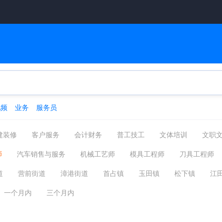
视频
业务
服务员
建装修
客户服务
会计财务
普工技工
文体培训
文职
管理运营
物流贸易
后勤
网络硬件
机械仪表
咨询
师
汽车销售与服务
机械工艺师
模具工程师
刀具工程师
摄影影视
能源环保
编辑发行
其他分类
气动/液压
机械制图
精密机械/仪器仪表
设备修理
汽
道
​营前街道
​漳港街道
​首占镇
​玉田镇
​松下镇
​江
械
食品机械
焊接机械
农业机械
机械仪表其他相关职位
镇
​潭头镇
​罗联乡
猴屿乡
青口/尚干/祥谦
一个月内
三个月内