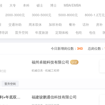
校
大专
本科
硕士
博士
MBA/EMBA
2000-3000元
3000-5000元
5000-8000元
8000-1.2万元
薪
交通补助
周末双休
加班补助
餐补
话补
房补
费培训
晋升空间
年度旅游
定期体检
包吃
包住
今日新增岗位数：
343
总岗位数：
福州卓能科技有限公司
认证
机械仪表 - 机械工程师
小时前
晋升空间
CQE注册质量工程师（包吃包住+五险+节日福利+年底双薪+带薪年假+年终奖等）
福建骏鹏通信科技有限公司