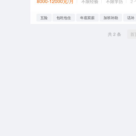
8000-12000元/月
不限经验
不限学历
2
五险
包吃包住
年底双薪
加班补助
话补
共 2 条
首