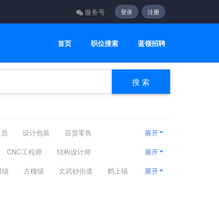
服务号
登录
注册
首页
职位搜索
蓝领招聘
搜 索
文员
设计包装
百货零售
展开
顾问
电子通讯
医疗美容
CNC工程师
结构设计师
展开
车/摩托车修理
五金矿产/金属制品
田镇
​古槐镇
​文武砂街道
​鹤上镇
展开