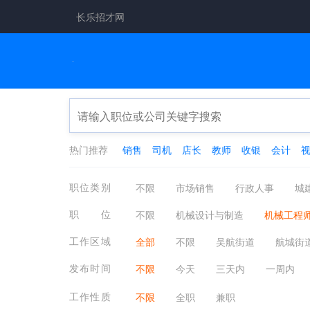
长乐招才网
热门推荐
销售
司机
店长
教师
收银
会计
职位类别
不限
市场销售
行政人事
城
工厂工业
餐饮休闲
金融保险
职位
不限
机械设计与制造
机械工程
翻译法律
轻工工艺
化工制药
机电一体化
铸造/锻造
注塑成型
工作区域
全部
不限
吴航街道
​航城街
锅炉/压力容器
纺织机械
船舶机
​湖南镇
​金峰镇
​文岭镇
​梅花
发布时间
不限
今天
三天内
一周内
工作性质
不限
全职
兼职