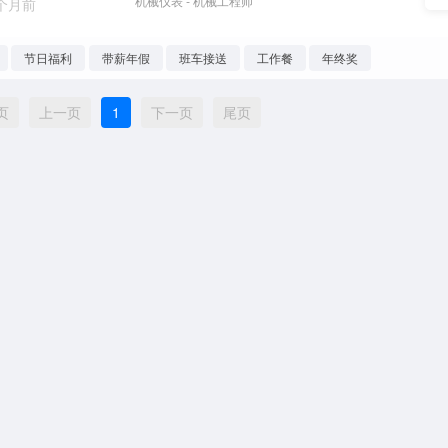
机械仪表 - 机械工程师
 个月前
节日福利
带薪年假
班车接送
工作餐
年终奖
页
上一页
1
下一页
尾页