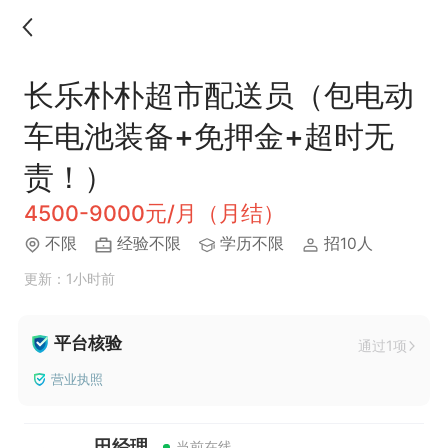
长乐朴朴超市配送员（包电动
车电池装备+免押金+超时无
责！）
4500-9000元/月（月结）
不限
经验不限
学历不限
招10人
更新：1小时前
平台核验
通过1项
营业执照
田经理
当前在线