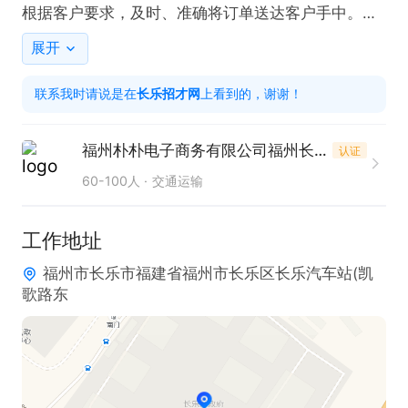
根据客户要求，及时、准确将订单送达客户手中。

【上班地址】

展开
福州长乐首占及长乐市区地铁直达！

联系我时请说是在
长乐招才网
上看到的，谢谢！
【任职资格】

1、有配送经验优先考虑，无经验可培训；

福州朴朴电子商务有限公司福州长乐区首占分店
认证
2、可以按时段配送，也可以长期，按时段4-12小时
60-100人
交通运输
都可以，有空间晋升；寒暑假学生年满18周岁也可
以！
工作地址
福州市长乐市福建省福州市长乐区长乐汽车站(凯
歌路东