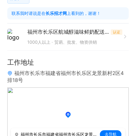
工作时间自由：早上7-10点，下午4点-9点，需要配
联系我时请说是在
长乐招才网
上看到的，谢谢！
送的时间大概2个小时左右，送完剩下的时间做推广
或推销羊奶，中间有5小时休息的时间，周日固定休
福州市长乐区航城醇滋味鲜奶配送店
认证
息的，节假日也有放假！

1000人以上
贸易、批发、物资供销
薪资待遇：

1、新人首月综合薪资6-10K，多劳多得，不封上限。
工作地址
公司80%的员工月收入8000以上

福州市长乐市福建省福州市长乐区龙景新村2区4
2、有两条晋升通道，管理通道和业务通道，每年总
排18号
业绩达到规定目标后，分别奖励小车首付款4万，8
万，11万，还有小组PK奖、站点达标奖、季度达标
奖、年终奖等各种奖金福利。

3、提供住宿，柴米油盐，做饭工具样样都有。

晋升空间:组长，主管，经理↑
福州市长乐市福建省福州市长乐区龙景新村2区4排18号
去导航