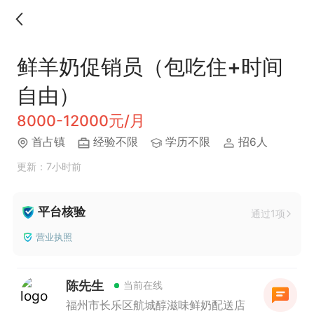
鲜羊奶促销员（包吃住+时间
自由）
8000-12000元/月
​首占镇
经验不限
学历不限
招6人
更新：7小时前
平台核验
通过1项
营业执照
陈先生
当前在线
福州市长乐区航城醇滋味鲜奶配送店